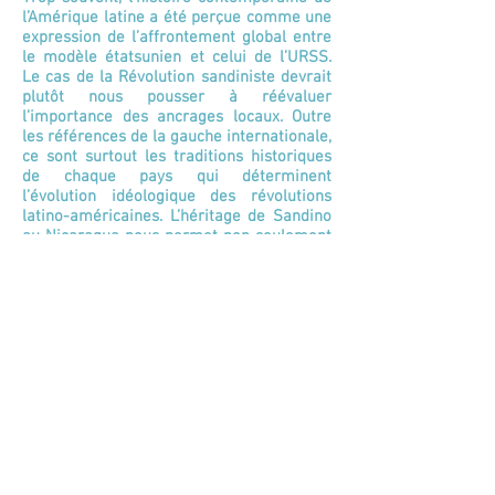
l’Amérique latine a été perçue comme une
expression de l’affrontement global entre
le modèle étatsunien et celui de l’URSS.
Le cas de la Révolution sandiniste devrait
plutôt nous pousser à réévaluer
l’importance des ancrages locaux. Outre
les références de la gauche internationale,
ce sont surtout les traditions historiques
de chaque pays qui déterminent
l’évolution idéologique des révolutions
latino-américaines. L’héritage de Sandino
au Nicaragua nous permet non seulement
d’éclairer la victoire du Front sandiniste
de libération nationale en 1979 et les
transformations ultérieures, mais nous
invite aussi à porter un regard différent
sur les événements qui ont marqué la
seconde moitié du XXe siècle latino-
américain.
Cinémathèque universitaire ©
2015-2026
- Tous
droits réservés