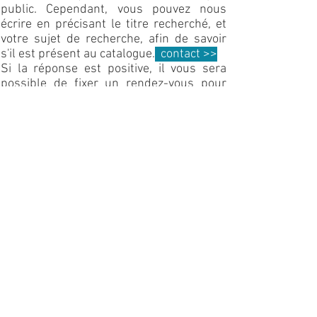
public. Cependant, vous pouvez nous
écrire en précisant le titre recherché, et
votre sujet de recherche, afin de savoir
s'il est présent au catalogue.
contact >>
Si la réponse est positive, il vous sera
possible de fixer un rendez-vous pour
visionner la copie sur table de vérification
ou de la projeter à Paris 3 en salle
.
Comment peut-on s'investir dans la
vie de la Cinémathèque
universitaire?
Si le travail de la Cinémathèque
universitaire vous intéresse, vous pouvez
vous investir dans la vie de l'association
en présentant des films programmés, ou
en faisant l'ouverture de certaines
séances. N'hésitez pas à venir nous
rencontrer aux débuts ou fins de séances
de la Sorbonne Nouvelle.