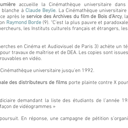
Lumière
accueille la Cinémathèque universitaire dans
e blanche à
Claude Beylie
. La Cinémathèque universitaire
nce après le
service des Archives du film de Bois d’Arcy
, l
lon
Raymond Borde
(9). “C’est la plus pauvre et paradoxale
hercheurs, les Instituts culturels français et étrangers, les f
cherches en Cinéma et Audiovisuel de Paris 3) achète un t
pour travaux de maîtrise et de DEA. Les copies sont issue
trouvables en vidéo.
 Cinémathèque universitaire jusqu’en 1992.
nale des distributeurs de films
porte plainte contre X pou
judiciaire demandant la liste des étudiants de l’année 
efaçon de vidéogrammes »
poursuit. En réponse, une campagne de pétition s’organis