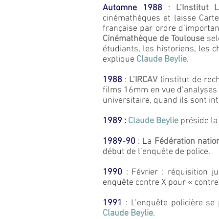
Automne 1988
:
L’Institut 
cinémathèques et laisse Cart
française par ordre d’importa
Cinémathèque de Toulouse
se
étudiants, les historiens, les c
explique
Claude Beylie
.
1988
:
L’IRCAV
(institut de re
films 16mm en vue d’analyses 
universitaire, quand ils sont in
1989
:
Claude Beylie
préside la
1989-90
: La
Fédération natio
début de l’enquête de police.
1990
: Février : réquisition 
enquête contre X pour « contr
1991
: L’enquête policière se 
Claude Beylie
.