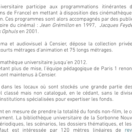
ersitaire participe aux programmations itinérantes 
ms de France) en mettant à disposition des cinémathèque
on. Ces programmes sont alors accompagnés par des publi
oire du cinéma) :
Jean Grémillon
en 1997,
Jacques Feyd
 Ophuls
en 2001.
éma et audiovisuel à Censier, dépose la collection pri
urts métrages d'animation et 75 longs métrages.
émathèque universitaire jusqu’en 2012.
étant plus de mise, l’équipe pédagogique de Paris 1 renon
sont maintenus à Censier.
dans les locaux où sont stockés une grande partie de
l classé mais non catalogué, en le cédant, sans le diviser
institutions spécialisées pour expertiser les fonds.
nt en mesure de prendre la totalité du fonds non-film, le c
cument. La
bibliothèque universitaire de la Sorbonne Nouv
périodiques, les scénarios, les dossiers thématiques, et le
faut
est intéressée par 120 mètres linéaires de
re