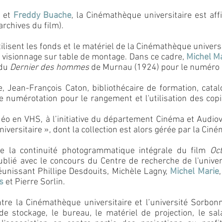
et
Freddy Buache
, la Cinémathèque universitaire est af
archives du film).
tilisent les fonds et le matériel de la Cinémathèque univer
 visionnage sur table de montage. Dans ce cadre,
Michel M
 du
Dernier des hommes
de Murnau (1924) pour le numéro
, Jean-François Caton, bibliothécaire de formation, catal
 numérotation pour le rangement et l'utilisation des copi
éo en VHS, à l’initiative du département Cinéma et Audiov
iversitaire », dont la collection est alors gérée par la Cin
 de la continuité photogrammatique intégrale du film
Oc
ublié avec le concours du Centre de recherche de l'universit
réunissant Phillipe Desdouits, Michèle Lagny,
Michel Marie
s
et Pierre Sorlin.
tre la Cinémathèque universitaire et l’université Sorbonn
e stockage, le bureau, le matériel de projection, le sa