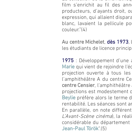
film s’enrichit au fil des 
producteurs, d’ayants droit, o
expression, qui allaient dispara
blanc, lavaient la pellicule p
couleur.”(4)
Au centre Michelet
,
dès 1973
,
les étudiants de licence princ
1975
: Développement d’une a
Marie
qui vient de rejoindre
l'
projection ouverte à tous les
l’amphithéâtre A du centre Cen
centre Censier
, l'amphithéâtre
projections est modestement do
Beylie
préfère alors le terme d
rentabilité. Les séances sont 
En parallèle, on note différen
L’Avant-Scène cinéma
), la réa
considérable du département «
Jean-Paul Török
”.(5)