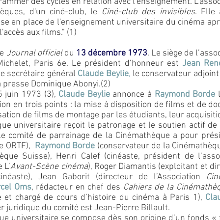
ogrammer des cycles en relation avec l'enseignement. L'assoc
ques, d'un ciné-club, le
Ciné-club des invisibles
.
Elle
 mise en place de l'enseignement universitaire du cinéma ap
l'accès aux films." (1)
le
Journal officiel
du
13 décembre 1973
. Le siège de l’assoc
ichelet, Paris 6e. Le président d’honneur est
Jean Reno
de secrétaire général
Claude Beylie
,
le conservateur adjoin
la presse Dominique Abonyi.(2)
5 juin 1973 (3),
Claude Beylie
annonce à
Raymond Borde
l
sion en trois points : la mise à disposition de films et de 
sation de films de montage par les étudiants, leur acquisiti
ue universitaire reçoit le patronage et le soutien actif de
le comité de parrainage de la Cinémathèque a pour pré
ce ORTF),
Raymond Borde
(conservateur de la Cinémathèqu
hèque Suisse),
Henri Calef
(cinéaste, président de l’asso
 L’
Avant-Scène cinéma
), Roger Diamantis (exploitant et d
inéaste),
Jean Gaborit (directeur de l’Association
Ci
cel Oms
, rédacteur en chef des
Cahiers de la Cinémathè
 et chargé de cours d’histoire du cinéma à Paris 1),
Cla
er juridique du comité est Jean-Pierre Billault.
ue universitaire se compose dès son origine d’un fonds « f