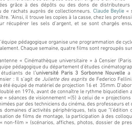
années grâce à des dépôts ou des dons de distributeu
u de rachats auprès de collectionneurs.
Claude Beylie
« 
ître. “Ainsi, il trouve les copies à la casse, chez les profes
our récupérer les sels d’argent, et se sont chargés ensui
 l’équipe pédagogique organise une programmation de cycle
ipalement. Chaque semaine, quatre films sont regroupés sur
ntenne « Cinémathèque universitaire » à Censier (Paris
équipe pédagogique du département d'études cinématograp
 étudiants de l
’université Paris 3 Sorbonne Nouvelle
a 
sier : Il s’agit de
Juliette des esprits
de Federico Fellini
 a été équipé de matériel de projection 16 et 35mm. D’ab
ublé en 1976, avant de connaître le rythme biquotidien a
e « séances de visionnement »(5) à celui de « projection
animées par des techniciens du cinéma, des professeurs et d
ts domaines d’activités périphériques, tels que “l’édition
lisation de films de montage, la participation à des colloq
 non-film » (scénarios, affiches, photos, dossier de pres