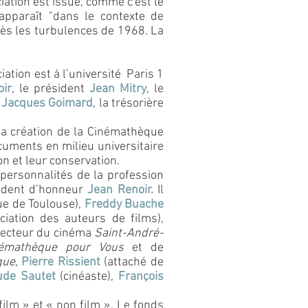
iation est issue, comme c'est le
 apparaît "dans le contexte de
rès les turbulences de 1968. La
iation est à l’université
Paris 1
ir
, le président
Jean Mitry
, le
t
Jacques Goimard
, la trésorière
a création de la Cinémathèque
documents en milieu universitaire
on et leur conservation.
 personnalités de la profession
sident d’honneur
Jean Renoir
.
Il
e de Toulouse),
Freddy Buache
ciation des auteurs de films),
irecteur du cinéma
Saint-André-
némathèque pour Vous
et de
que
,
Pierre Rissient
(attaché de
ude Sautet
(cinéaste),
François
ilm » et « non film ». Le fonds