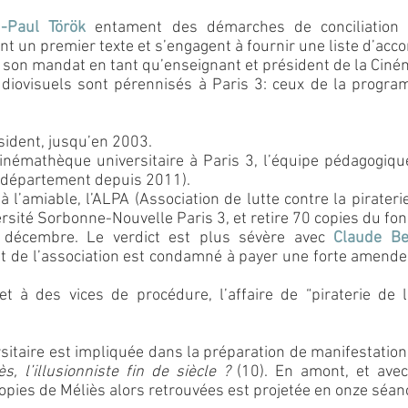
-Paul Török
entament des démarches de conciliation 
ent un premier texte et s’engagent à fournir une liste d’acc
e son mandat en tant qu’enseignant et président de la Ciné
diovisuels sont pérennisés à Paris 3: ceux de la progr
sident, jusqu’en 2003.
inémathèque universitaire à Paris 3, l’équipe pédagogiqu
 département depuis 2011).
l’amiable, l’ALPA (Association de lutte contre la pirateri
rsité Sorbonne-Nouvelle Paris 3, et retire 70 copies du fo
 décembre. Le verdict est plus sévère avec
Claude Be
ent de l’association est condamné à payer une forte amende
 et à des vices de procédure, l’affaire de “piraterie de 
itaire est impliquée dans la préparation de manifestations
s, l’illusionniste fin de siècle ?
(10). En amont, et ave
copies de Méliès alors retrouvées est projetée en onze séan