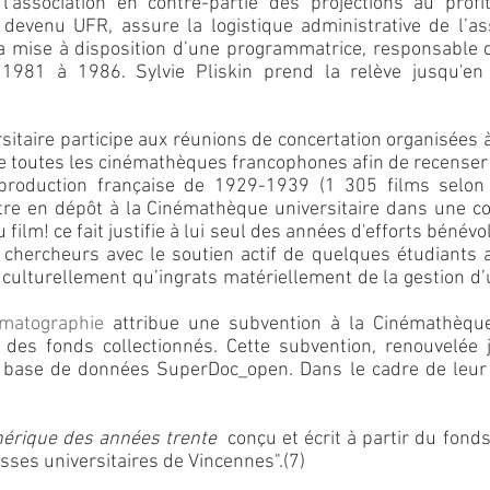
à l'association en contre-partie des projections au pro
devenu UFR, assure la logistique administrative de l’as
la mise à disposition d’une programmatrice, responsable d
981 à 1986. Sylvie Pliskin prend la relève jusqu'en 1
itaire participe aux réunions de concertation organisées à l
e toutes les cinémathèques francophones afin de recenser
 production française de 1929-1939 (1 305 films selon 
tre en dépôt à la Cinémathèque universitaire dans une co
u film! ce fait justifie à lui seul des années d'efforts béné
 chercheurs avec le soutien actif de quelques étudiants a
 culturellement qu’ingrats matériellement de la gestion d
ématographie
attribue une subvention à la Cinémathèque
e des fonds collectionnés. Cette subvention, renouvelée
de base de données SuperDoc_open. Dans le cadre de leur 
érique des années trente
conçu et écrit à partir du fond
esses universitaires de Vincennes"
.(7)