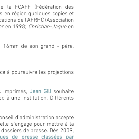
de la FCAFF (Fédération des
s en région quelques copies et
cations de
l’AFRHC
(Association
er
en 1998;
Christian-Jaque
en
vée 16mm de son grand - père,
ce à poursuivre les projections
s imprimés,
Jean Gili
souhaite
, à une institution. Différents
onseil d’administration accepte
elle
s’engage pour mettre à la
s dossiers de presse. Dès 2009,
vues de presse classées par