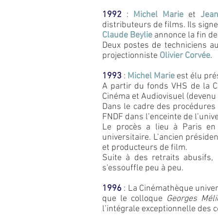
1992
:
Michel Marie
et
Jean
distributeurs de films. Ils sign
Claude Beylie
annonce la fin d
Deux postes de techniciens au
projectionniste
Olivier Corvée
.
1993
:
Michel Marie
est élu pré
A partir du fonds VHS de la C
Cinéma et Audiovisuel (devenu
Dans le cadre des procédures à 
FNDF dans l’enceinte de l’unive
Le procès a lieu à Paris en
universitaire. L’ancien présid
et producteurs de film.
Suite à des retraits abusifs,
s'essouffle peu à peu.
1996
: La Cinémathèque univers
que le colloque
Georges Méliè
l’intégrale exceptionnelle des 