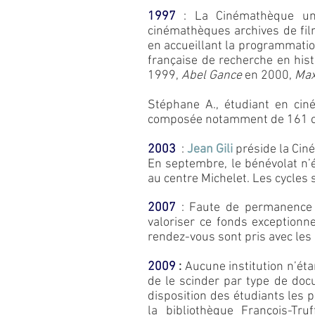
1997
: La Cinémathèque univ
cinémathèques archives de fil
en accueillant la programmati
française de recherche en hist
1999,
Abel Gance
en 2000,
Max
Stéphane A., étudiant en cin
composée notamment de 161 co
2003
:
Jean Gili
préside la Cin
En septembre,
le bénévolat n’
au centre Michelet. Les cycles 
2007
: Faute de permanence 
valoriser ce fonds exceptionne
rendez-vous sont pris avec les 
2009
:
Aucune institution n’éta
de le scinder par type de do
disposition des étudiants les 
la bibliothèque François-Truf