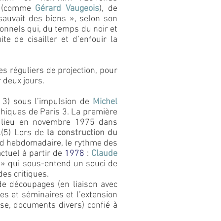
rs (comme
Gérard Vaugeois
), de
sauvait des biens », selon son
sionnels qui, du temps du noir et
te de cisailler et d’enfouir la
s réguliers de projection, pour
 deux jours.
 3) sous l’impulsion de
Michel
hiques de Paris 3
. La première
lieu en novembre 1975 dans
.(5) Lors de
la construction du
ord hebdomadaire, le rythme des
ctuel à partir de
1978
:
Claude
s » qui sous-entend un souci de
es critiques.
 de découpages (en liaison avec
ues et séminaires et l’extension
se, documents divers) confié à