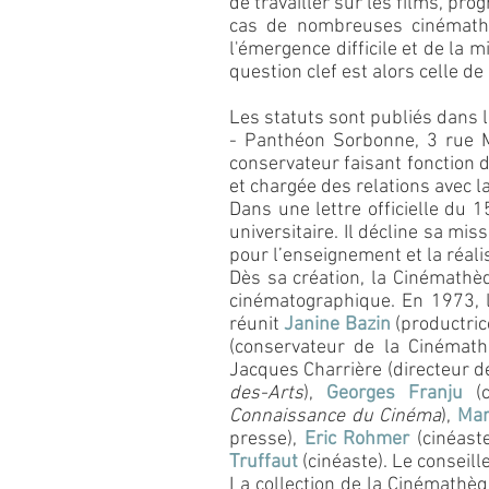
de travailler sur les films, pr
cas de nombreuses cinémathè
l'émergence difficile et de la
question clef est alors celle de 
Les statuts sont publiés dans 
- Panthéon Sorbonne, 3 rue M
conservateur faisant fonction 
et chargée des relations avec 
Dans une lettre officielle du 1
universitaire. Il décline sa mis
pour l’enseignement et la réali
Dès sa création, la Cinémathèq
cinématographique. En 1973, 
réunit
Janine Bazin
(productri
(conservateur de la Cinémat
Jacques Charrière (directeur de
des-Arts
),
Georges Franju
(c
Connaissance du Cinéma
)
,
Mar
presse),
Eric Rohmer
(cinéaste
Truffaut
(cinéaste). Le conseill
La collection de la Cinémathèq