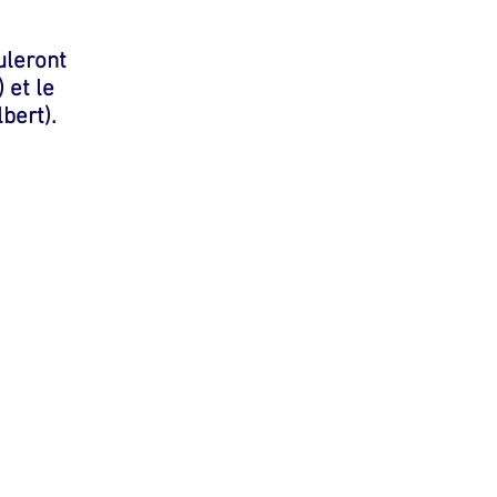
uleront
 et le
bert).