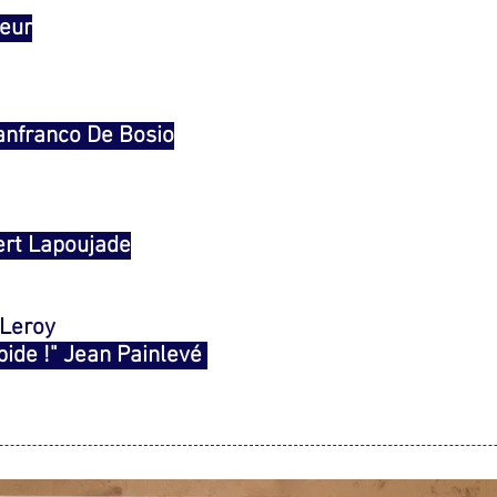
leur
anfranco De Bosio
rt Lapoujade
 Leroy
upide !" Jean Painlevé