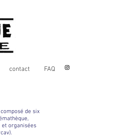
contact
FAQ
l composé de six
inémathèque,
 et organisées
rcav
).